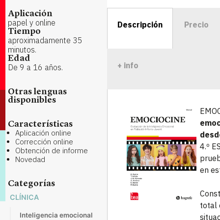
Aplicación
papel y online
Descripción
Precio
Tiempo
aproximadamente 35
minutos.
Edad
+ info
De 9 a 16 años.
Otras lenguas
disponibles
EMOC
emoci
Características
Aplicación online
desde
Corrección online
4.º E
Obtención de informe
prueb
Novedad
en es
Categorías
Const
CLÍNICA
total
Inteligencia emocional
situa