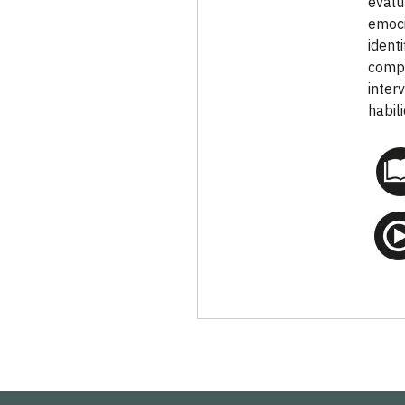
evalu
emoci
ident
compr
inter
habil