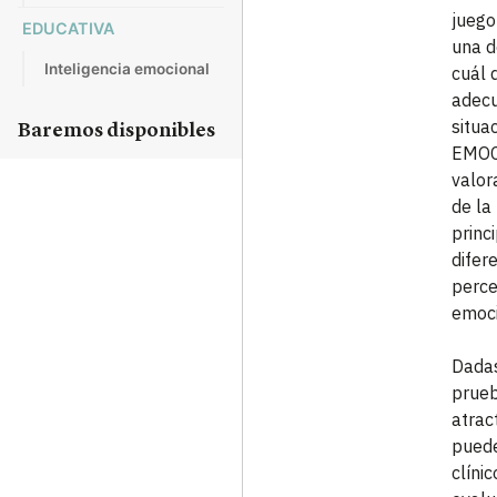
juego
EDUCATIVA
una d
Inteligencia emocional
cuál 
adecu
situa
Baremos disponibles
EMOC
valor
de la
princ
difer
perce
emoci
Dadas
prueb
atrac
puede
clínic