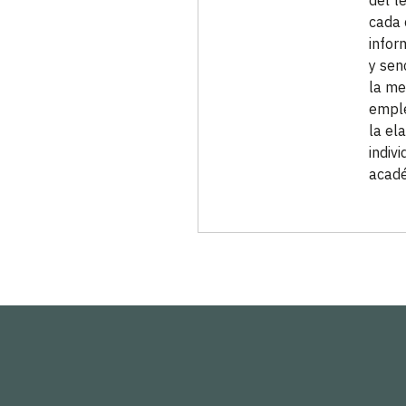
del t
cada 
infor
y sen
la me
emple
la el
indiv
acadé