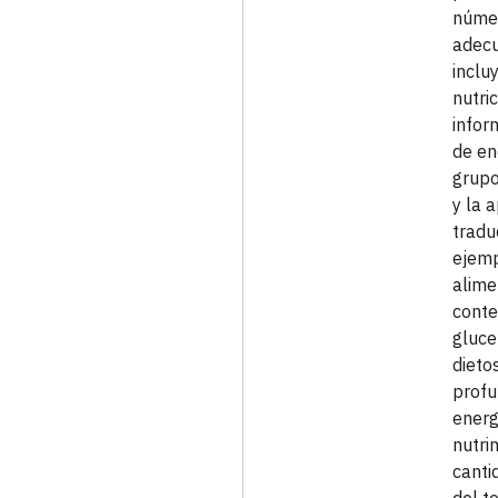
númer
adecu
inclu
nutri
infor
de en
grupo
y la 
tradu
ejemp
alime
conte
gluce
dieto
profu
energ
nutri
canti