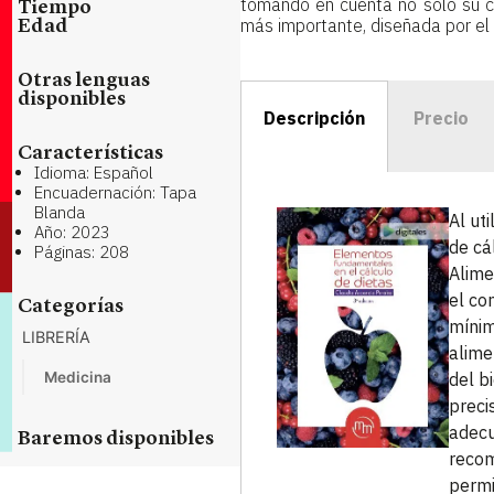
tomando en cuenta no sólo su con
Tiempo
más importante, diseñada por el 
Edad
Otras lenguas
disponibles
Descripción
Precio
Características
Idioma: Español
Encuadernación: Tapa
Blanda
Al ut
Año: 2023
de cá
Páginas: 208
Alime
el co
Categorías
mínim
LIBRERÍA
alime
Medicina
del b
preci
adecu
Baremos disponibles
recom
permi