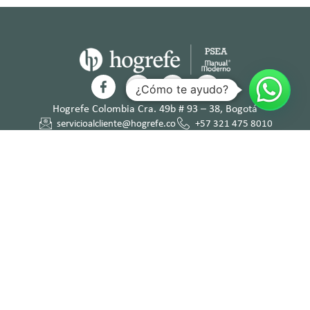
¿Cómo te ayudo?
Hogrefe Colombia Cra. 49b # 93 – 38, Bogotá
servicioalcliente@hogrefe.co
+57 321 475 8010
(601) 937 2057
Lunes a jueves – 7:00 am a 4:30 pm
Viernes – 7:00 am a 3:30 pm
Términos y
Política de
Normas
Política de
Condicion
Privacidad
Deontológi
Tratamient
es
cas
o de Datos
Personales