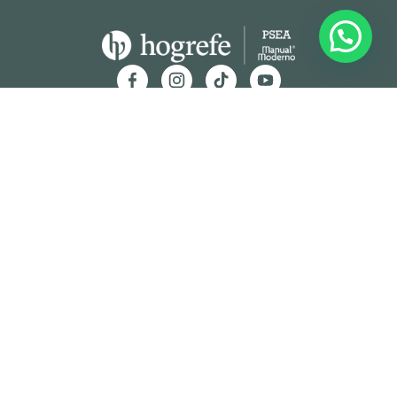
Hogrefe Colombia Cra. 49b # 93 – 38, Bogotá
servicioalcliente@hogrefe.co
+57 321 475 8010
(601) 937 2057
Lunes a jueves – 7:00 am a 4:30 pm
Viernes – 7:00 am a 3:30 pm
Términos y
Política de
Normas
Política de
Condicion
Privacidad
Deontológi
Tratamient
es
cas
o de Datos
Personales
© Hogrefe TEA Ediciones 2025