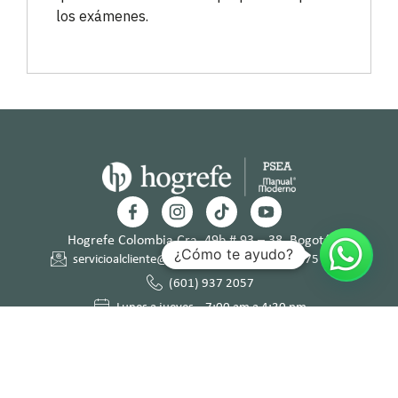
los exámenes.
Hogrefe Colombia Cra. 49b # 93 – 38, Bogotá
¿Cómo te ayudo?
servicioalcliente@hogrefe.co
+57 321 475 8010
(601) 937 2057
Lunes a jueves – 7:00 am a 4:30 pm
Viernes – 7:00 am a 3:30 pm
Términos y
Política de
Normas
Política de
Condicion
Privacidad
Deontológi
Tratamient