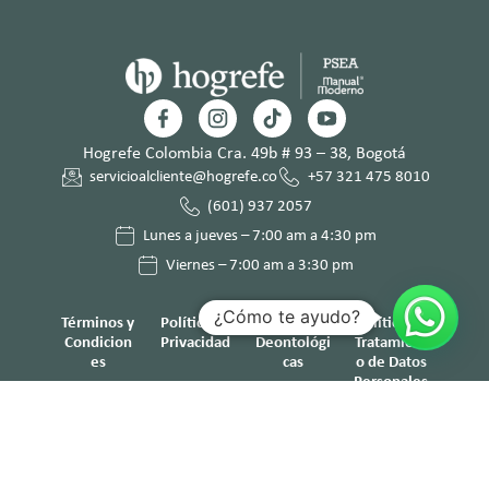
Hogrefe Colombia Cra. 49b # 93 – 38, Bogotá
servicioalcliente@hogrefe.co
+57 321 475 8010
(601) 937 2057
Lunes a jueves – 7:00 am a 4:30 pm
Viernes – 7:00 am a 3:30 pm
¿Cómo te ayudo?
Términos y
Política de
Normas
Política de
Condicion
Privacidad
Deontológi
Tratamient
es
cas
o de Datos
Personales
© Hogrefe TEA Ediciones 2025