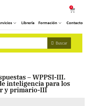
0
ervicios
Librería
Formación
Contacto
Buscar
spuestas – WPPSI-III.
e inteligencia para los
r y primario-III