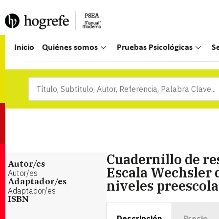
Inicio
Quiénes somos
Pruebas Psicológicas
S
Cuadernillo de re
Autor/es
Escala Wechsler d
Autor/es
niveles preescola
Adaptador/es
Adaptador/es
ISBN
Descripción
Precio