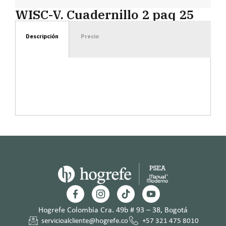
WISC-V. Cuadernillo 2 paq 25
Descripción
Precio
Hogrefe Colombia Cra. 49b # 93 – 38, Bogotá
servicioalcliente@hogrefe.co
+57 321 475 8010