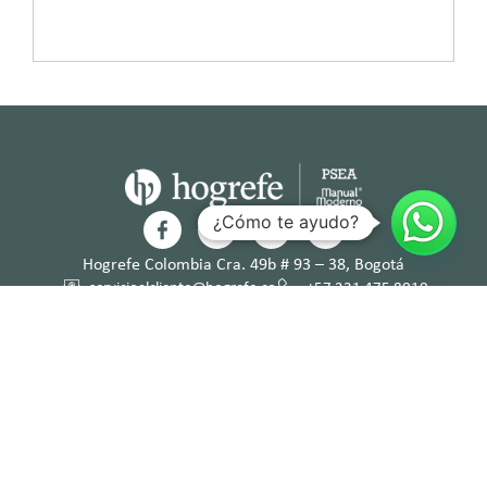
¿Cómo te ayudo?
Hogrefe Colombia Cra. 49b # 93 – 38, Bogotá
servicioalcliente@hogrefe.co
+57 321 475 8010
(601) 937 2057
Lunes a jueves – 7:00 am a 4:30 pm
Viernes – 7:00 am a 3:30 pm
Términos y
Política de
Normas
Política de
Condicion
Privacidad
Deontológi
Tratamient
es
cas
o de Datos