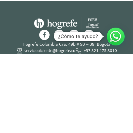
¿Cómo te ayudo?
Hogrefe Colombia Cra. 49b # 93 – 38, Bogotá
servicioalcliente@hogrefe.co
+57 321 475 8010
(601) 937 2057
Lunes a jueves – 7:00 am a 4:30 pm
Viernes – 7:00 am a 3:30 pm
Términos y
Política de
Normas
Política de
Condicion
Privacidad
Deontológi
Tratamient
es
cas
o de Datos
Personales