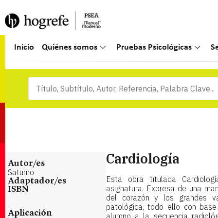
Inicio
Quiénes somos
Pruebas Psicológicas
S
Cardiología
Autor/es
Saturno
Esta obra titulada Cardiolog
Adaptador/es
asignatura. Expresa de una mane
ISBN
del corazón y los grandes va
patológica, todo ello con base
Aplicación
alumno a la secuencia radioló