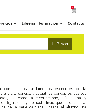
0
ervicios
Librería
Formación
Contacto
Buscar
ía contiene los fundamentos esenciales de la
ra clara, sencilla y actual los conceptos básicos
sos, así como la electrocardiografía normal y
 en figuras muy demostrativas que introducen al
gica de la serie cardiaca. Enseña al alumno una