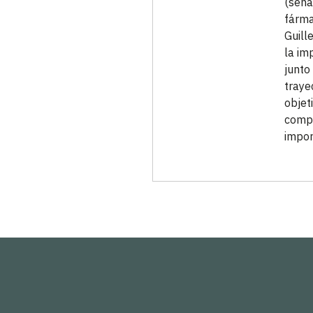
(seña
fárma
Guill
la im
junto
traye
objet
compr
impor