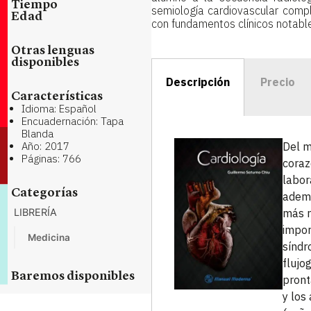
Tiempo
semiología cardiovascular comp
Edad
con fundamentos clínicos notabl
Otras lenguas
disponibles
Descripción
Precio
Características
Idioma: Español
Encuadernación: Tapa
Blanda
Año: 2017
Del m
Páginas: 766
coraz
labor
Categorías
ademá
LIBRERÍA
más r
impor
Medicina
síndr
flujo
Baremos disponibles
pront
y los