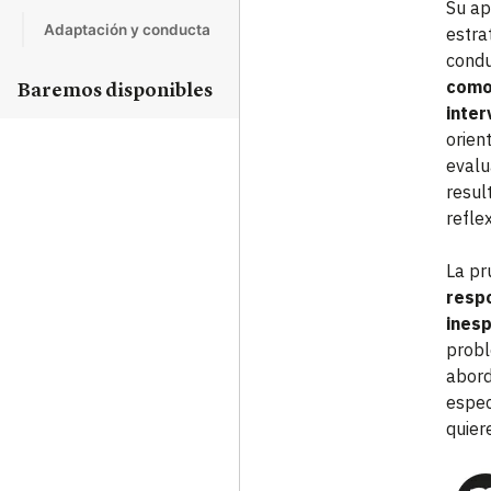
Su ap
Adaptación y conducta
estra
condu
como
Baremos disponibles
inter
orien
evalu
resul
reflex
La pr
resp
inesp
probl
abord
espec
quiere