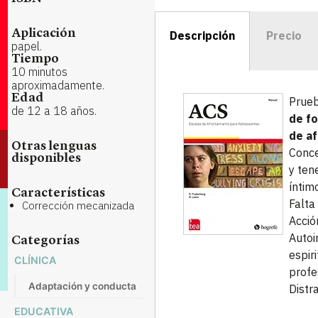
Aplicación
Descripción
Precio
papel.
Tiempo
10 minutos
aproximadamente.
Edad
Prueb
de 12 a 18 años.
de fo
de a
Otras lenguas
Conce
disponibles
y ten
íntim
Características
Falta
Corrección mecanizada
Acció
Autoi
Categorías
espir
CLÍNICA
profe
Adaptación y conducta
Distra
EDUCATIVA