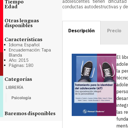
adolescentes tienen dificulta
Tiempo
conductas autodestructivas y de 
Edad
Otras lenguas
disponibles
Descripción
Precio
Características
Idioma: Español
Encuadernación: Tapa
Blanda
El li
Año: 2015
adole
Páginas: 180
la pe
técni
Categorías
adole
LIBRERÍA
perso
Psicología
desar
integ
las r
Baremos disponibles
funda
menta