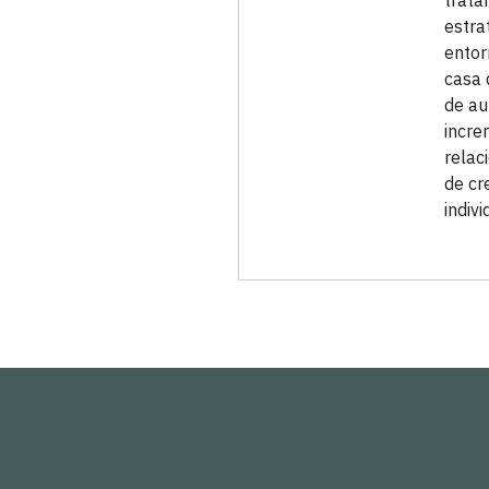
trata
estra
entor
casa 
de au
incre
relac
de cr
indiv