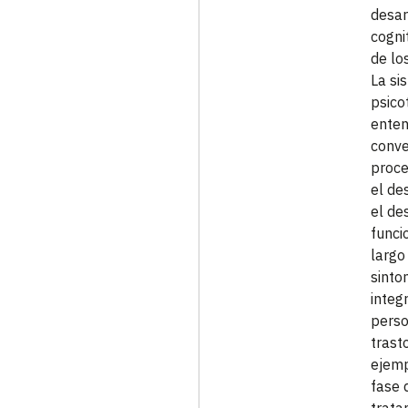
desar
cogni
de lo
La si
psico
enten
conve
proce
el de
el de
funci
largo
sinto
integ
perso
trast
ejemp
fase 