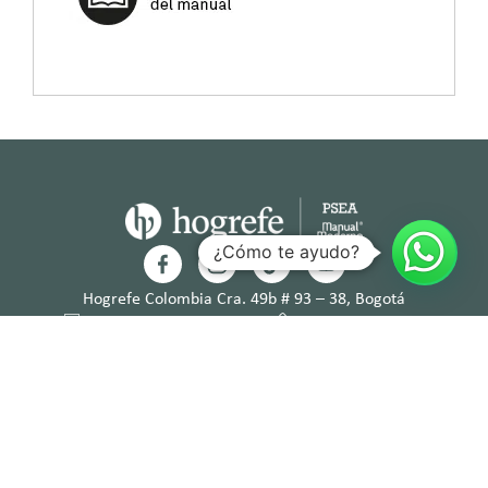
¿Cómo te ayudo?
Hogrefe Colombia Cra. 49b # 93 – 38, Bogotá
servicioalcliente@hogrefe.co
+57 321 475 8010
(601) 937 2057
Lunes a jueves – 7:00 am a 4:30 pm
Viernes – 7:00 am a 3:30 pm
Términos y
Política de
Normas
Política de