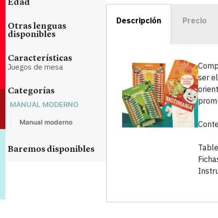
Edad
Descripción
Precio
Otras lenguas
disponibles
Características
Compr
Juegos de mesa
ser e
orien
Categorías
promu
MANUAL MODERNO
Manual moderno
Conte
Table
Baremos disponibles
Ficha
Instr