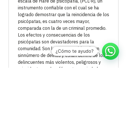
escala de Hare de psicopatía, (PCL-R), un
instrumento confiable con el cual se ha
logrado demostrar que la reincidencia de los
psicópatas, es cuatro veces mayor,
comparada con la de un criminal promedio.
Los efectos y consecuencias de los
psicópatas son devastadores para la
comunidad. Son los responsables de un
¿Cómo te ayudo?
sinnúmero de delitos y están dentro de los
delincuentes más violentos, peligrosos y
reincidentes en las diferentes sociedades.
La psicopatía se puede identificar en varios
niveles en los individuos, y estos pueden
encontrarse a nuestro alrededor sin ser
advertidos; en la escuela o las
universidades, el trabajo, los negocios, los
centros comerciales, los parques, en los
contextos sociales y deportivos, en la
familia, incluso en nosotros mismos.