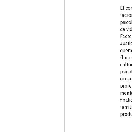
El co
facto
psico
de vid
Facto
Justi
quema
(burn
cultu
psico
circa
profe
menta
final
famil
produ