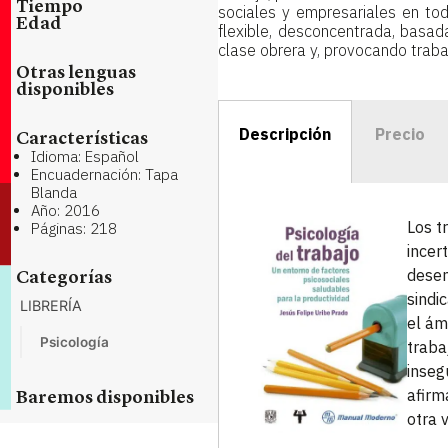
Tiempo
sociales y empresariales en to
Edad
flexible, desconcentrada, basad
clase obrera y, provocando trabaj
Otras lenguas
disponibles
Descripción
Precio
Características
Idioma: Español
Encuadernación: Tapa
Blanda
Año: 2016
Los t
Páginas: 218
incer
desem
Categorías
sindi
LIBRERÍA
el ám
Psicología
traba
inseg
afirm
Baremos disponibles
otra 