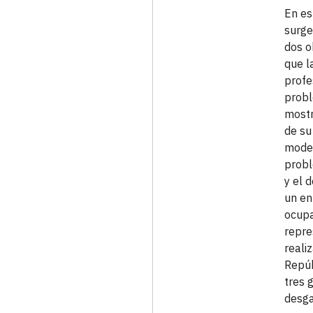
En es
surge
dos o
que l
profe
probl
mostr
de su
model
probl
y el 
un en
ocupa
repre
reali
Repúb
tres 
desga