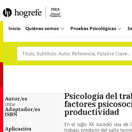
Inicio
Quiénes somos
Pruebas Psicológicas
S
Psicología del tr
Autor/es
factores psicosoc
Uribe
productividad
Adaptador/es
ISBN
En el siglo XX sucedió una de l
Aplicación
trabajo, producto del salto tecn