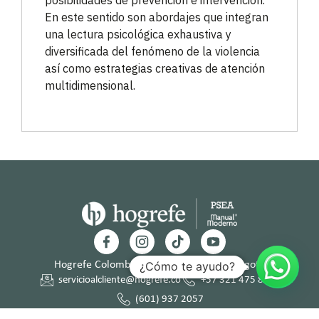
En este sentido son abordajes que integran
una lectura psicológica exhaustiva y
diversificada del fenómeno de la violencia
así como estrategias creativas de atención
multidimensional.
¿Cómo te ayudo?
Hogrefe Colombia Cra. 49b # 93 – 38, Bogotá
servicioalcliente@hogrefe.co
+57 321 475 8010
(601) 937 2057
Lunes a jueves – 7:00 am a 4:30 pm