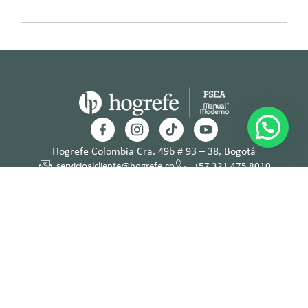
Hogrefe Colombia Cra. 49b # 93 – 38, Bogotá
servicioalcliente@hogrefe.co
+57 321 475 8010
(601) 937 2057
Lunes a jueves – 7:00 am a 4:30 pm
Viernes – 7:00 am a 3:30 pm
Términos y
Política de
Normas
Política de
Condicion
Privacidad
Deontológi
Tratamient
es
cas
o de Datos
Personales