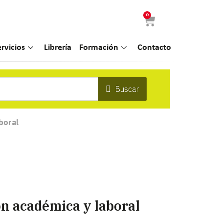
0
ervicios
Librería
Formación
Contacto
Buscar
boral
n académica y laboral