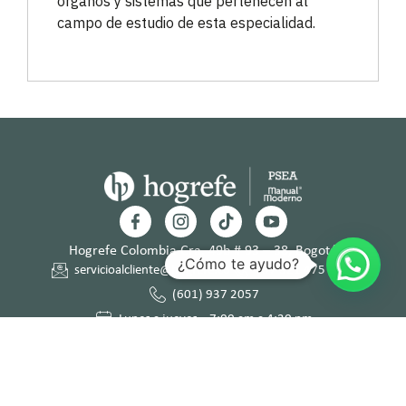
órganos y sistemas que pertenecen al
campo de estudio de esta especialidad.
Hogrefe Colombia Cra. 49b # 93 – 38, Bogotá
¿Cómo te ayudo?
servicioalcliente@hogrefe.co
+57 321 475 8010
(601) 937 2057
Lunes a jueves – 7:00 am a 4:30 pm
Viernes – 7:00 am a 3:30 pm
Términos y
Política de
Normas
Política de