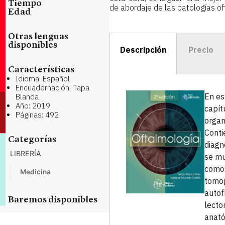
Tiempo
de abordaje de las patologías o
Edad
Otras lenguas
disponibles
Descripción
Precio
Características
Idioma: Español
Encuadernación: Tapa
En es
Blanda
Año: 2019
capít
Páginas: 492
organ
Conti
Categorías
diagn
LIBRERÍA
se mu
como:
Medicina
tomog
autof
Baremos disponibles
lecto
anató