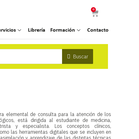
0
ervicios
Librería
Formación
Contacto
Buscar
bra elemental de consulta para la atención de los
ógicos, está dirigida al estudiante de medicina,
rista y especialista. Los conceptos clínicos,
como las herramientas digitales que se incluyen en
similación y aprendizaje de las distintas técnicas