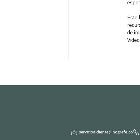
espec
Este 
recur
de im
Video
servicioalcliente@hogrefe.co