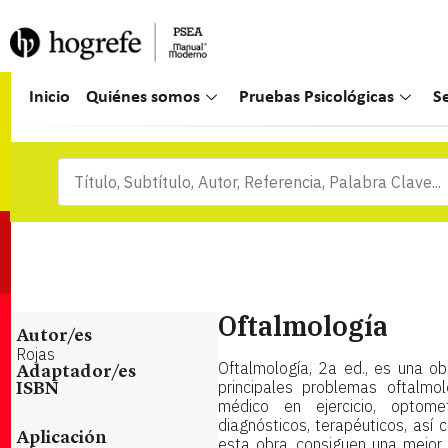
Inicio
Quiénes somos
Pruebas Psicológicas
S
Oftalmología
Autor/es
Rojas
Oftalmología, 2a ed., es una o
Adaptador/es
principales problemas oftalmol
ISBN
médico en ejercicio, optomet
diagnósticos, terapéuticos, así 
Aplicación
esta obra, consiguen una mejor a