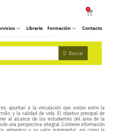
0
ervicios
Librería
Formación
Contacto
Buscar
d
es, apuntan a la vinculación que existe entre la
rollo, y la calidad de vida. El objetivo principal de
oner al alcance de los estudiantes del área de la
esde una perspectiva integral. Contiene información
s alimentos y su valor nutrimental, así como la