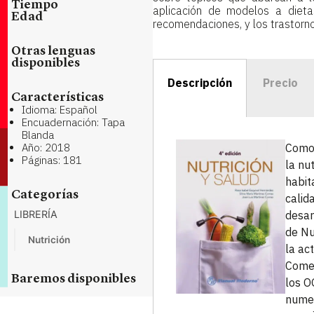
Tiempo
aplicación de modelos a dieta
Edad
recomendaciones, y los trastornos
Otras lenguas
disponibles
Descripción
Precio
Características
Idioma: Español
Encuadernación: Tapa
Blanda
Año: 2018
Como 
Páginas: 181
la nu
habit
Categorías
calid
LIBRERÍA
desar
de Nu
Nutrición
la ac
Comer
Baremos disponibles
los O
numer