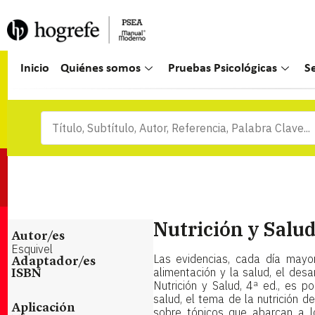
Inicio
Quiénes somos
Pruebas Psicológicas
S
Nutrición y Salu
Autor/es
Esquivel
Las evidencias, cada día mayor
Adaptador/es
alimentación y la salud, el desar
ISBN
Nutrición y Salud, 4ª ed., es p
salud, el tema de la nutrición d
Aplicación
sobre tópicos que abarcan a lo