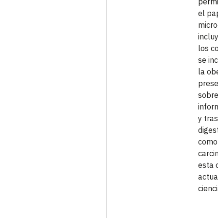
permi
el pa
micro
inclu
los c
se in
la ob
prese
sobre
infor
y tra
diges
como 
carci
esta 
actua
cienci