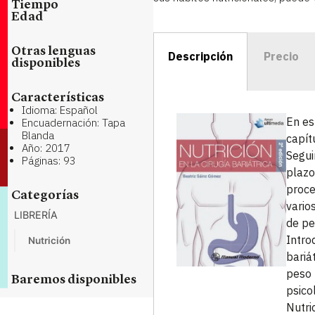
Tiempo
Edad
Otras lenguas
Descripción
Precio
disponibles
Características
Idioma: Español
En es
Encuadernación: Tapa
Blanda
capít
Año: 2017
Segui
Páginas: 93
plazo
proce
Categorías
vario
LIBRERÍA
de pe
Intro
Nutrición
bariá
peso 
Baremos disponibles
psico
Nutri