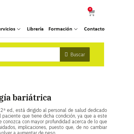
0
ervicios
Librería
Formación
Contacto
Buscar
gía bariátrica
, 2ª ed., está dirigido al personal de salud dedicado
 paciente que tiene dicha condición, ya que a este
ue conozca con mayor profundidad acerca de lo que
 cuidados, implicaciones, puesto que, de no cambiar
 volver a aumentar de peso.