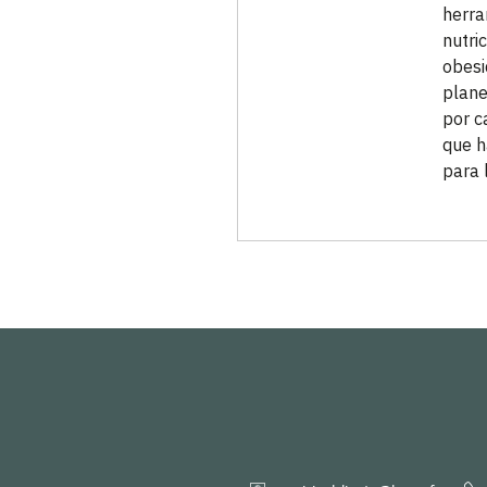
herra
nutri
obesi
plane
por c
que h
para 