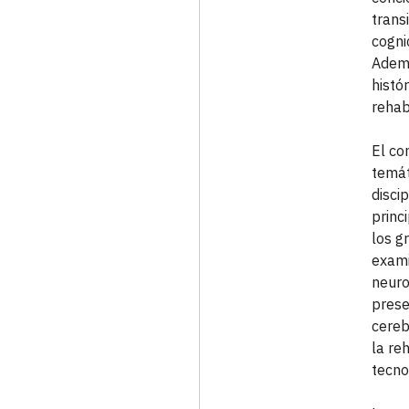
transi
cognic
Ademá
histó
rehab
El co
temát
disci
princ
los g
exami
neuro
prese
cereb
la re
tecno