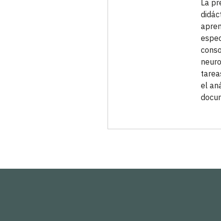
La pr
didáct
apren
espec
conso
neuro
tarea
el aná
docu