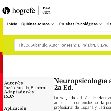
Inicio
Quiénes somos
Pruebas Psicológicas
S
Neuropsicología a
Autor/es
2a Ed.
Triviño, Arnedo, Bembibre
Adaptador/es
ISBN
La segunda edición de Neurops
amplia los contenidos de la pr
profesional de España y Latinoa
Aplicación