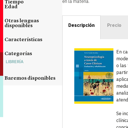
en la materia.
Tiempo
Edad
Otras lenguas
Descripción
Precio
disponibles
Características
En ca
Categorías
model
LIBRERÍA
o las
parti
Baremos disponibles
aplic
media
anali
atend
Se in
clíni
conci