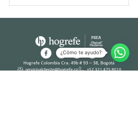
¿Cómo te ayudo?
Hogrefe Colombia Cra. 49b # 93 – 38, Bogotá
servicioalcliente@hogrefe.co
+57 321 475 8010
(601) 937 2057
Lunes a jueves – 7:00 am a 4:30 pm
Viernes – 7:00 am a 3:30 pm
Términos y
Política de
Normas
Política de
Condicion
Privacidad
Deontológi
Tratamient
es
cas
o de Datos
Personales