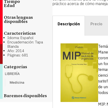
Tiempo
práctico acerca de cómo manejar
Edad
Otras lenguas
disponibles
Descripción
Precio
Características
Idioma: Español
Encuadernación: Tapa
Temát
Blanda
Año: 2014
Manej
Páginas: 681
coron
un fo
Categorías
temas
LIBRERÍA
cienc
satis
Medicina
de un
todos
Baremos disponibles
MIP. 