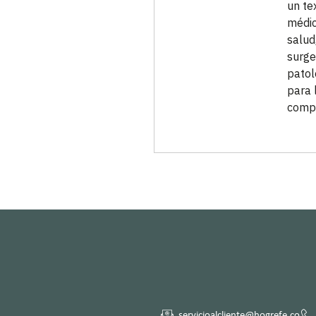
un te
médic
salud
surge
patol
para 
compl
servicioalcliente@hogrefe.co