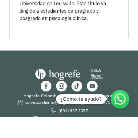
Universidad de Louisville. Este título va
dirigido a estudiantes de pregrado y
posgrado en psicología clínica.
Hogrefe Colombia Cra. 49b # 93 – 38, Bogotá
¿Cómo te ayudo?
servicioalcliente@hogrefe.co
+57 321 475 8010
(601) 937 2057
Lunes a jueves – 7:00 am a 4:30 pm
Viernes – 7:00 am a 3:30 pm