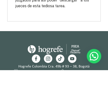
jueces de esta tediosa tarea.
¿Cómo te ayudo?
Hogrefe Colombia Cra. 49b # 93 – 38, Bogotá
servicioalcliente@hogrefe.co
+57 321 475 8010
(601) 937 2057
Lunes a jueves – 7:00 am a 4:30 pm
Viernes – 7:00 am a 3:30 pm
Términos y
Política de
Normas
Política de