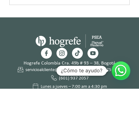
Hogrefe Colombia Cra. 49b # 93 – 38, Bogotá
¿Cómo te ayudo?
servicioalcliente@hogrefe.co
+57 321 475 8010
(601) 937 2057
Lunes a jueves – 7:00 am a 4:30 pm
Viernes – 7:00 am a 3:30 pm
Términos y
Política de
Normas
Política de
Condicion
Privacidad
Deontológi
Tratamient
es
cas
o de Datos
Personales