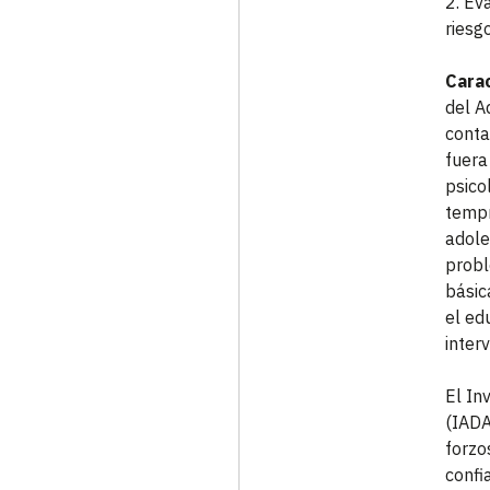
2. Ev
riesg
Carac
del A
conta
fuera
psico
tempr
adole
probl
básic
el ed
inter
El In
(IADA
forzo
confi