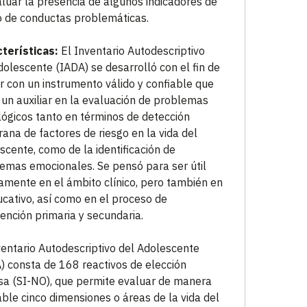
aluar la presencia de algunos indicadores de
o de conductas problemáticas.
terísticas:
El Inventario Autodescriptivo
dolescente (IADA) se desarrolló con el fin de
r con un instrumento válido y confiable que
 un auxiliar en la evaluación de problemas
lógicos tanto en términos de detección
ana de factores de riesgo en la vida del
scente, como de la identificación de
emas emocionales. Se pensó para ser útil
amente en el ámbito clínico, pero también en
ucativo, así como en el proceso de
vención primaria y secundaria.
ventario Autodescriptivo del Adolescente
) consta de 168 reactivos de elección
sa (SI-NO), que permite evaluar de manera
able cinco dimensiones o áreas de la vida del