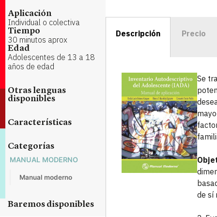
Aplicación
Individual o colectiva
Tiempo
Descripción
Precio
30 minutos aprox
Edad
Adolescentes de 13 a 18
años de edad
Se tr
poten
Otras lenguas
disponibles
desea
mayor
Características
facto
famil
Categorías
Objet
MANUAL MODERNO
dimen
Manual moderno
basad
de sí
Baremos disponibles