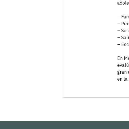
adole
– Fam
– Per
– Soc
– Sal
– Esc
En Mé
evalú
gran 
en la