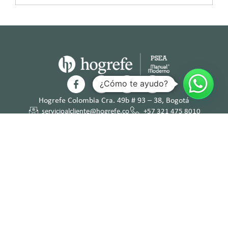
¿Cómo te ayudo?
Hogrefe Colombia Cra. 49b # 93 – 38, Bogotá
servicioalcliente@hogrefe.co
+57 321 475 8010
(601) 937 2057
Lunes a jueves – 7:00 am a 4:30 pm
Viernes – 7:00 am a 3:30 pm
Términos y
Política de
Normas
Política de
Condicion
Privacidad
Deontológi
Tratamient
es
cas
o de Datos
Personales