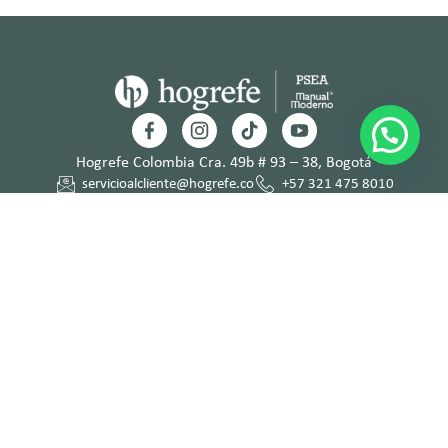
Hogrefe Colombia Cra. 49b # 93 – 38, Bogotá
servicioalcliente@hogrefe.co
+57 321 475 8010
(601) 937 2057
Lunes a jueves – 7:00 am a 4:30 pm
Viernes – 7:00 am a 3:30 pm
Términos y
Política de
Normas
Política de
Condicion
Privacidad
Deontológi
Tratamient
es
cas
o de Datos
Personales