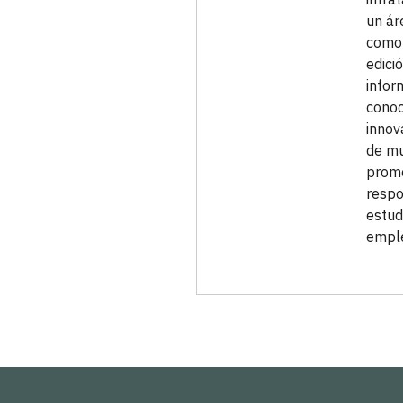
un ár
como 
edici
infor
conoc
innov
de mu
prome
respo
estud
emple