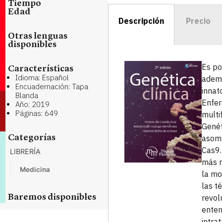
Tiempo
Edad
Descripción
Precio
Otras lenguas
disponibles
Es po
Características
Idioma: Español
ademá
Encuadernación: Tapa
innat
Blanda
Enfer
Año: 2019
Páginas: 649
multi
Genét
asomb
Categorías
Cas9.
LIBRERÍA
más r
Medicina
la mo
las t
revol
Baremos disponibles
enten
intra