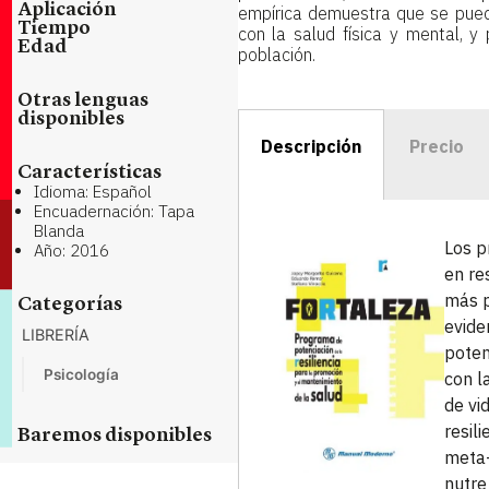
Aplicación
empírica demuestra que se puede
Tiempo
con la salud física y mental, y
Edad
población.
Otras lenguas
disponibles
Descripción
Precio
Características
Idioma: Español
Encuadernación: Tapa
Blanda
Los p
Año: 2016
en re
más p
Categorías
evide
LIBRERÍA
poten
Psicología
con l
de vi
resil
Baremos disponibles
meta-
nutre