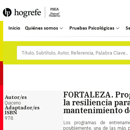
Inicio
Quiénes somos
Pruebas Psicológicas
S
FORTALEZA. Prog
Autor/es
la resiliencia par
Quiceno
mantenimiento de
Adaptador/es
ISBN
978
Los programas de entrenamien
posiblemente, una de las más p