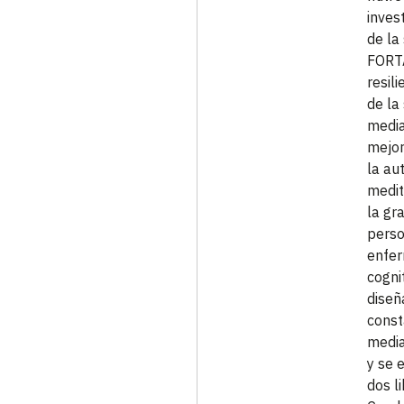
inves
de la
FORTA
resil
de la
media
mejor
la au
medit
la gra
perso
enfer
cogni
diseñ
const
media
y se 
dos l