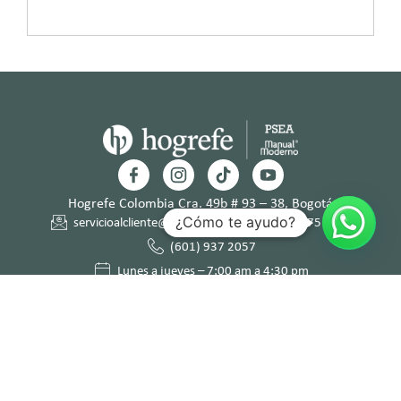
Hogrefe Colombia Cra. 49b # 93 – 38, Bogotá
¿Cómo te ayudo?
servicioalcliente@hogrefe.co
+57 321 475 8010
(601) 937 2057
Lunes a jueves – 7:00 am a 4:30 pm
Viernes – 7:00 am a 3:30 pm
Términos y
Política de
Normas
Política de
Condicion
Privacidad
Deontológi
Tratamient
es
cas
o de Datos
Personales