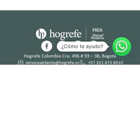
¿Cómo te ayudo?
Hogrefe Colombia Cra. 49b # 93 – 38, Bogotá
servicioalcliente@hogrefe.co
+57 321 475 8010
(601) 937 2057
Lunes a jueves – 7:00 am a 4:30 pm
Viernes – 7:00 am a 3:30 pm
Términos y
Política de
Normas
Política de
Condicion
Privacidad
Deontológi
Tratamient
es
cas
o de Datos
Personales