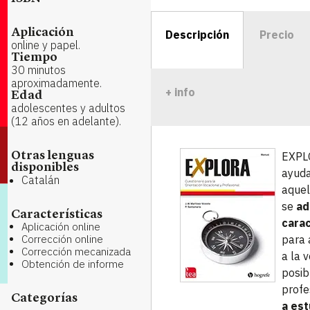
Aplicación
Descripción
Precio
online y papel.
Tiempo
30 minutos
aproximadamente.
+ info
Edad
adolescentes y adultos
(12 años en adelante).
EXPLO
Otras lenguas
disponibles
ayuda
Catalán
aque
se
ad
Características
carac
Aplicación online
Corrección online
para 
Corrección mecanizada
a la 
Obtención de informe
posib
profe
Categorías
a es