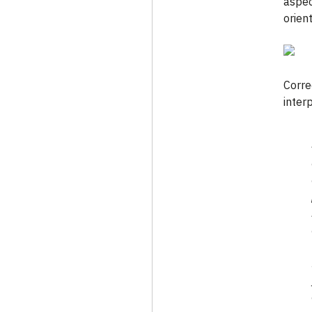
aspec
orien
Corre
inter