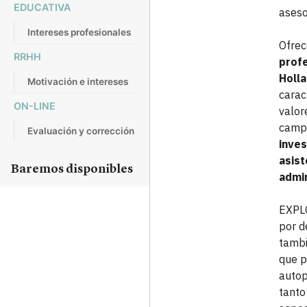
EDUCATIVA
aseso
Intereses profesionales
Ofrec
RRHH
profe
Holl
Motivación e intereses
carac
ON-LINE
valor
camp
Evaluación y corrección
inves
asist
Baremos disponibles
admin
EXPLO
por d
tambi
que p
autop
tanto