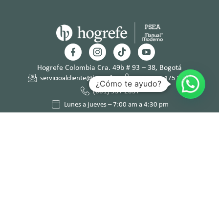
Hogrefe Colombia Cra. 49b # 93 – 38, Bogotá
servicioalcliente@hogrefe.co
+57 321 475 8010
¿Cómo te ayudo?
(601) 937 2057
Lunes a jueves – 7:00 am a 4:30 pm
Viernes – 7:00 am a 3:30 pm
Términos y
Política de
Normas
Política de
Condicion
Privacidad
Deontológi
Tratamient
es
cas
o de Datos
Personales
© Hogrefe TEA Ediciones 2025