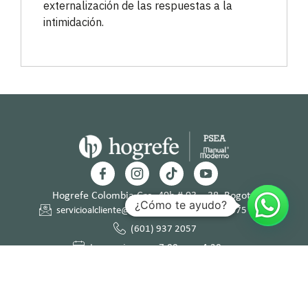
externalización de las respuestas a la
intimidación.
Hogrefe Colombia Cra. 49b # 93 – 38, Bogotá
¿Cómo te ayudo?
servicioalcliente@hogrefe.co
+57 321 475 8010
(601) 937 2057
Lunes a jueves – 7:00 am a 4:30 pm
Viernes – 7:00 am a 3:30 pm
Términos y
Política de
Normas
Política de