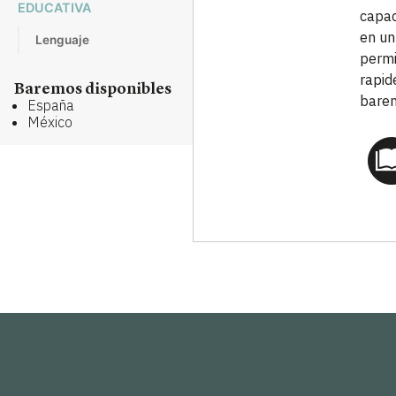
EDUCATIVA
capac
en un
Lenguaje
permi
rapid
Baremos disponibles
barem
España
México