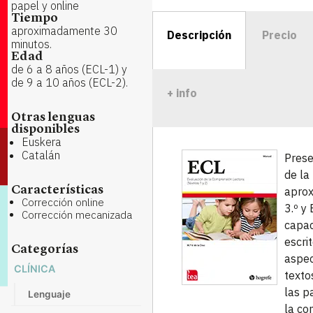
papel y online
Tiempo
aproximadamente 30
Descripción
Precio
minutos.
Edad
de 6 a 8 años (ECL-1) y
de 9 a 10 años (ECL-2).
+ info
Otras lenguas
disponibles
Euskera
Catalán
Prese
de la
Características
aprox
Corrección online
3.º y 
Corrección mecanizada
capac
escri
Categorías
aspec
CLÍNICA
texto
las p
Lenguaje
la co