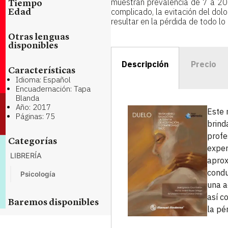
muestran prevalencia de 7 a 20
Tiempo
complicado, la evitación del dolo
Edad
resultar en la pérdida de todo l
Otras lenguas
disponibles
Descripción
Precio
Características
Idioma: Español
Encuadernación: Tapa
Blanda
Año: 2017
Este 
Páginas: 75
brind
profe
Categorías
exper
LIBRERÍA
aprox
condu
Psicología
una a
así c
Baremos disponibles
la pé