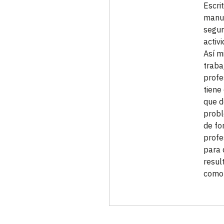
Escri
manua
segun
activ
Así m
traba
profe
tiene
que d
probl
de fo
profe
para 
resul
como 