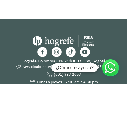
Hogrefe Colombia Cra. 49b # 93 – 38, Bogotá
¿Cómo te ayudo?
servicioalcliente@hogrefe.co
+57 321 475 8010
(601) 937 2057
Lunes a jueves – 7:00 am a 4:30 pm
Viernes – 7:00 am a 3:30 pm
Términos y
Política de
Normas
Política de
Condicion
Privacidad
Deontológi
Tratamient
es
cas
o de Datos
Personales