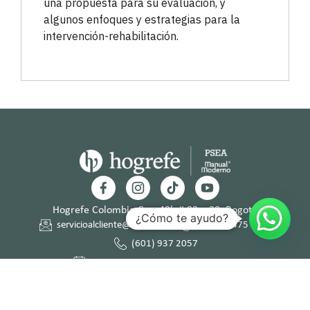
una propuesta para su evaluación, y
algunos enfoques y estrategias para la
intervención-rehabilitación.
Hogrefe Colombia Cra. 49b # 93 – 38, Bogotá
¿Cómo te ayudo?
servicioalcliente@hogrefe.co
+57 321 475 8010
(601) 937 2057
Lunes a jueves – 7:00 am a 4:30 pm
Viernes – 7:00 am a 3:30 pm