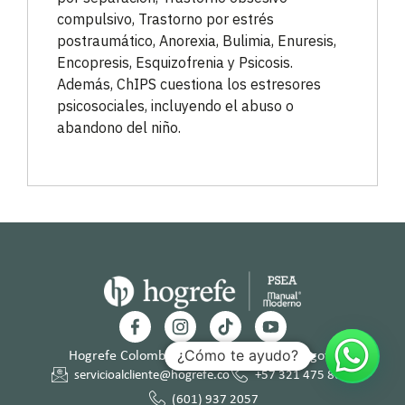
compulsivo, Trastorno por estrés
postraumático, Anorexia, Bulimia, Enuresis,
Encopresis, Esquizofrenia y Psicosis.
Además, ChIPS cuestiona los estresores
psicosociales, incluyendo el abuso o
abandono del niño.
¿Cómo te ayudo?
Hogrefe Colombia Cra. 49b # 93 – 38, Bogotá
servicioalcliente@hogrefe.co
+57 321 475 8010
(601) 937 2057