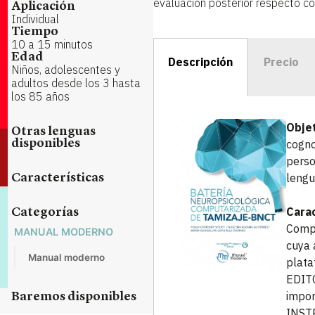
evaluación posterior respecto co
Aplicación
Individual
Tiempo
10 a 15 minutos
Edad
Descripción
Precio
Niños, adolescentes y
adultos desde los 3 hasta
los 85 años
Objet
Otras lenguas
cogno
disponibles
perso
lengu
Características
Carac
Categorías
Compu
MANUAL MODERNO
cuya 
Manual moderno
plata
EDIT
impor
Baremos disponibles
INST