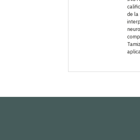
calif
de la
inter
neuro
compu
Tamiz
aplic