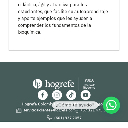
didáctica, ágil y atractiva para los
estudiantes, que facilite su autoaprendizaje
y aporte ejemplos que les ayuden a
comprender los fundamentos de la
bioquímica.
Hogrefe Colombia Cra. 49b # 93 – 38, Bogotá
¿Cómo te ayudo?
servicioalcliente@hogrefe.co
+57 321 475 8010
(601) 937 2057
Lunes a jueves – 7:00 am a 4:30 pm