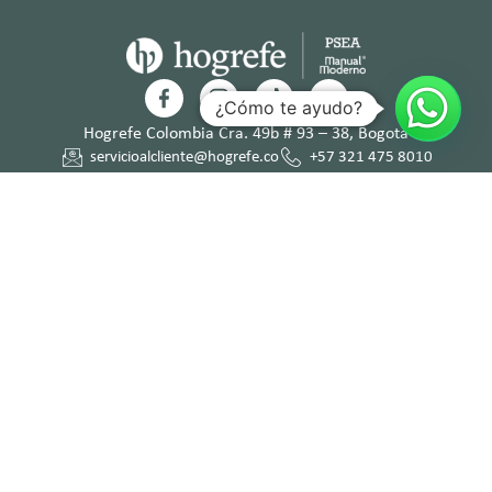
¿Cómo te ayudo?
Hogrefe Colombia Cra. 49b # 93 – 38, Bogotá
servicioalcliente@hogrefe.co
+57 321 475 8010
(601) 937 2057
Lunes a jueves – 7:00 am a 4:30 pm
Viernes – 7:00 am a 3:30 pm
Términos y
Política de
Normas
Política de
Condicion
Privacidad
Deontológi
Tratamient
es
cas
o de Datos
Personales
© Hogrefe TEA Ediciones 2025